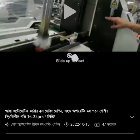
নিয়ন্ত্রণ
আমাদের
সাথে
যোগাযোগ
খবর
একটি
উদ্ধৃতি
অনুরোধ
আধা অটোমেটিক কঠোর বক্স মেকিং মেশিন, সহজ অপারেটিং বক্স গঠন মেশিন
করুন
স্থিতিশীল গতি 16-22pcs / মিনিট
সেমি অটোমেটিক রিজিড বক্স মেকিং মেশিন
2022-10-10
47 মতামত
সাইট