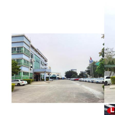
নিয়ন্ত্রণ
আমাদের
সাথে
যোগাযোগ
খবর
একটি
উদ্ধৃতি
অনুরোধ
করুন
সাইট