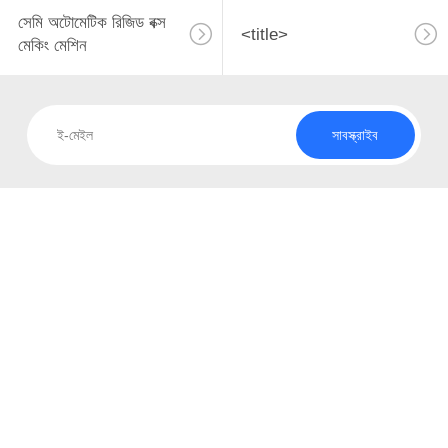
সেমি অটোমেটিক রিজিড বক্স
<title>
মেকিং মেশিন
সাবস্ক্রাইব