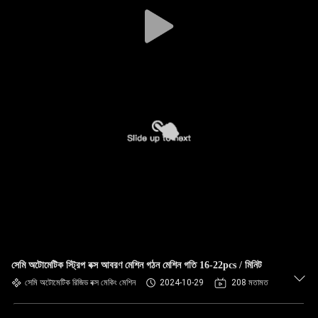
নিয়ন্ত্রণ
আমাদের
সাথে
যোগাযোগ
খবর
একটি
উদ্ধৃতি
অনুরোধ
করুন
সেমি অটোমেটিক স্ট্রিপ বক্স আবরণ মেশিন গঠন মেশিন গতি 16-22pcs / মিনিট
সেমি অটোমেটিক রিজিড বক্স মেকিং মেশিন
2024-10-29
208 মতামত
সাইট