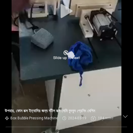
নিয়ন্ত্রণ
আমাদের
সাথে
যোগাযোগ
খবর
একটি
উদ্ধৃতি
অনুরোধ
করুন
উপহার, ফোন বক্স ইত্যাদির জন্য স্টীল বক্স সেমি বুদবুদ প্রেসিং মেশিন
Box Bubble Pressing Machine
2024-03-19
104 মতামত
সাইট