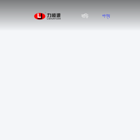
বাড়ি
পণ্য