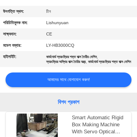
নিয়ন্ত্রণ
উৎপত্তি স্থল:
চীন
আমাদের
পরিচিতিমুলক নাম:
Lishunyuan
সাথে
সাক্ষ্যদান:
CE
যোগাযোগ
মডেল নম্বার:
LY-HB3000CQ
হাইলাইট:
,
কার্ডবোর্ড স্বয়ংক্রিয় শক্ত বাক্স তৈরীর মেশিন
,
খবর
স্বয়ংক্রিয় অস্থির বাক্স তৈরির যন্ত্র
কার্ডবোর্ড স্বয়ংক্রিয় শক্ত বাক্স মেশিন
আমাদের সাথে যোগাযোগ করুন!
একটি
উদ্ধৃতি
বিশদ প্রকাশ
অনুরোধ
করুন
Smart Automatic Rigid
Box Making Machine
With Servo Optical
সাইট