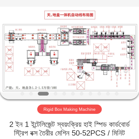
Guangdong
Lishunyuan
Intelligent
Automation
Co.,
Ltd..
All
Rights
বাড়ি
Reserved.
পণ্য
আমাদের
সম্বন্ধে
কারখানা
Rigid Box Making Machine
পরিদর্শন
2 ইন 1 ইন্টেলিজেন্ট স্বয়ংক্রিয় হাই স্পিড কার্ডবোর্ড
গুণমান
স্ট্রিপ বক্স তৈরীর মেশিন 50-52PCS / মিনিট