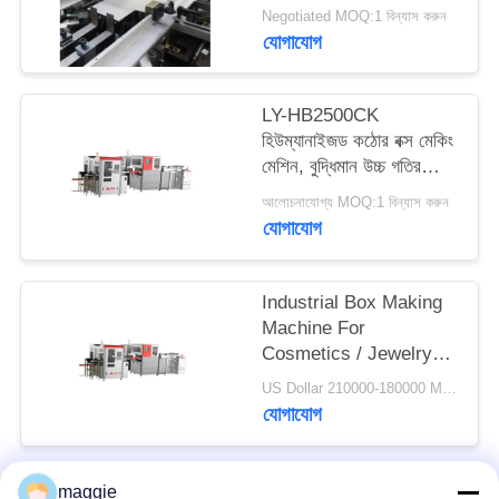
Fiber Positioning
Negotiated MOQ:1 বিন্যাস করুন
ম্যাপ
System
যোগাযোগ
গোপনীয়তা
LY-HB2500CK
নীতি
হিউম্যানাইজড কঠোর বক্স মেকিং
মেশিন, বুদ্ধিমান উচ্চ গতির
পিচবোর্ড বক্স তৈরি
আলোচনাযোগ্য MOQ:1 বিন্যাস করুন
যোগাযোগ
Industrial Box Making
Machine For
Cosmetics / Jewelry
Boxes Manufacturing
US Dollar 210000-180000 MOQ:1 বিন্যাস করুন
যোগাযোগ
maggie