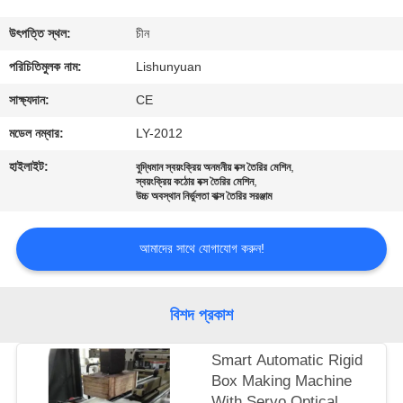
নিয়ন্ত্রণ
উৎপত্তি স্থল:
চীন
আমাদের
পরিচিতিমুলক নাম:
Lishunyuan
সাথে
সাক্ষ্যদান:
CE
যোগাযোগ
মডেল নম্বার:
LY-2012
হাইলাইট:
,
বুদ্ধিমান স্বয়ংক্রিয় অনমনীয় বক্স তৈরির মেশিন
,
খবর
স্বয়ংক্রিয় কঠোর বক্স তৈরির মেশিন
উচ্চ অবস্থান নির্ভুলতা বাক্স তৈরির সরঞ্জাম
একটি
আমাদের সাথে যোগাযোগ করুন!
উদ্ধৃতি
অনুরোধ
বিশদ প্রকাশ
করুন
Smart Automatic Rigid
Box Making Machine
সাইট
With Servo Optical