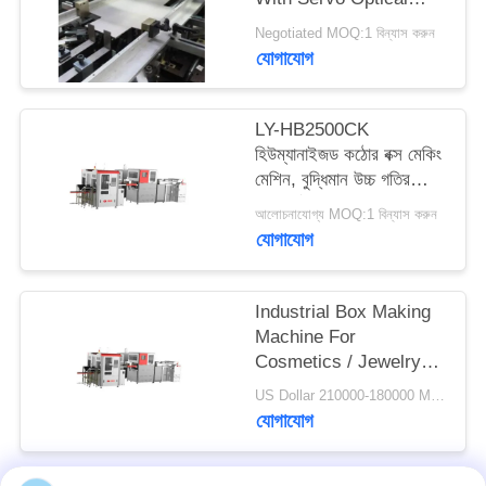
ম্যাপ
Fiber Positioning
Negotiated MOQ:1 বিন্যাস করুন
System
যোগাযোগ
গোপনীয়তা
নীতি
LY-HB2500CK
হিউম্যানাইজড কঠোর বক্স মেকিং
মেশিন, বুদ্ধিমান উচ্চ গতির
পিচবোর্ড বক্স তৈরি
আলোচনাযোগ্য MOQ:1 বিন্যাস করুন
যোগাযোগ
Industrial Box Making
Machine For
Cosmetics / Jewelry
Boxes Manufacturing
US Dollar 210000-180000 MOQ:1 বিন্যাস করুন
যোগাযোগ