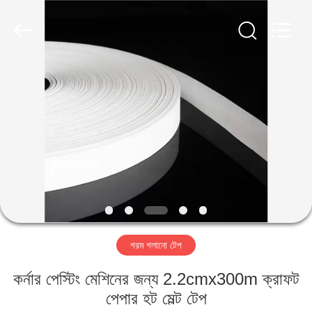
Guangdong
Lishunyuan
Intelligent
Automation
Co.,
Ltd..
All
Rights
বাড়ি
Reserved.
পণ্য
আমাদের
সম্বন্ধে
কারখানা
গরম গলানো টেপ
পরিদর্শন
কর্নার পেস্টিং মেশিনের জন্য 2.2cmx300m ক্রাফট
গুণমান
পেপার হট মেল্ট টেপ