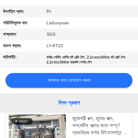
নিয়ন্ত্রণ
উৎপত্তি স্থল:
চীন
আমাদের
পরিচিতিমুলক নাম:
Lishunyuan
সাথে
সাক্ষ্যদান:
SGS
যোগাযোগ
মডেল নম্বার:
LY-KT22
হাইলাইট:
,
,
কর্নার পেস্টিং মেশিন হট মেল্ট টেপ
2.2cmx300m হট মেল্ট টেপ
খবর
2.2cmx300m ক্রাফট পেপার টেপ
আমাদের সাথে যোগাযোগ করুন!
একটি
উদ্ধৃতি
বিশদ প্রকাশ
অনুরোধ
করুন
জুয়েলারী বক্স, জুতার বাক্স,
কসমেটিক বক্সের জন্য সম্পূর্ণ
স্বয়ংক্রিয় কর্নার রিইনফোর্সমেন্ট
সাইট