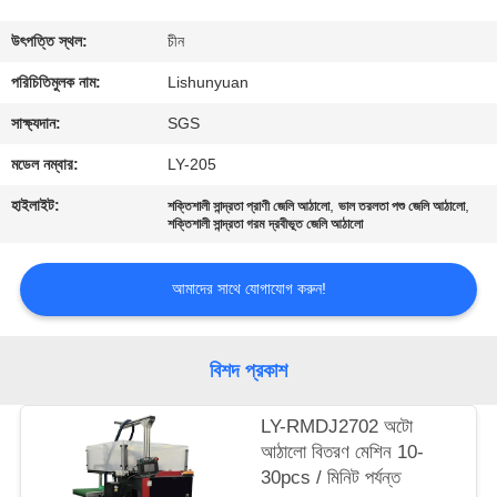
নিয়ন্ত্রণ
উৎপত্তি স্থল:
চীন
আমাদের
পরিচিতিমুলক নাম:
Lishunyuan
সাথে
সাক্ষ্যদান:
SGS
যোগাযোগ
মডেল নম্বার:
LY-205
হাইলাইট:
,
,
শক্তিশালী সান্দ্রতা প্রাণী জেলি আঠালো
ভাল তরলতা পশু জেলি আঠালো
খবর
শক্তিশালী সান্দ্রতা গরম দ্রবীভূত জেলি আঠালো
আমাদের সাথে যোগাযোগ করুন!
একটি
উদ্ধৃতি
বিশদ প্রকাশ
অনুরোধ
করুন
LY-RMDJ2702 অটো
আঠালো বিতরণ মেশিন 10-
30pcs / মিনিট পর্যন্ত
সাইট