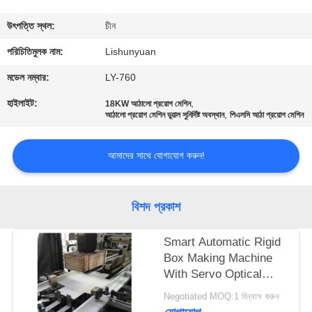
নিয়ন্ত্রণ
উৎপত্তি স্থল:
চীন
আমাদের
পরিচিতিমুলক নাম:
Lishunyuan
সাথে
মডেল নম্বার:
LY-760
যোগাযোগ
হাইলাইট:
,
18KW আঠালো প্রয়োগ মেশিন
,
আঠালো প্রয়োগ মেশিন ডুয়াল সুনির্দিষ্ট অবস্থান
পিএলসি আঠা প্রয়োগ মেশিন
খবর
আমাদের সাথে যোগাযোগ করুন!
একটি
বিশদ প্রকাশ
উদ্ধৃতি
অনুরোধ
Smart Automatic Rigid
করুন
Box Making Machine
With Servo Optical
Fiber Positioning
Negotiated MOQ:1 বিন্যাস করুন
সাইট
System