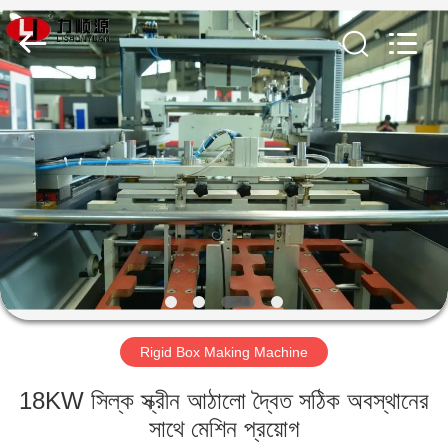
Guangdong
Lishunyuan
Intelligent
Automation
Co.,
Ltd..
All
Rights
বাড়ি
Reserved.
পণ্য
আমাদের
সম্বন্ধে
কারখানা
Rigid Box Making Machine
পরিদর্শন
18KW সিল্ক স্ক্রীন আঠালো দ্বৈত সঠিক অবস্থানের
গুণমান
সাথে মেশিন প্রয়োগ