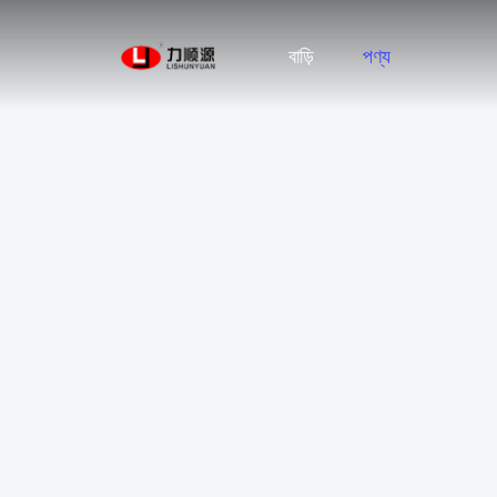
বাড়ি
পণ্য