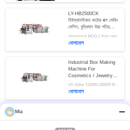
ম্যাপ
LY-HB2500CK
হিউম্যানাইজড কঠোর বক্স মেকিং
গোপনীয়তা
মেশিন, বুদ্ধিমান উচ্চ গতির
পিচবোর্ড বক্স তৈরি
নীতি
আলোচনাযোগ্য MOQ:1 বিন্যাস করুন
যোগাযোগ
Industrial Box Making
Machine For
Cosmetics / Jewelry
Boxes Manufacturing
US Dollar 210000-180000 MOQ:1 বিন্যাস করুন
যোগাযোগ
Mia
সব