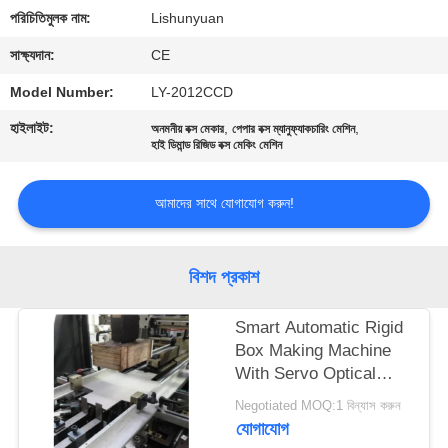
নিয়ন্ত্রণ
পরিচিতিমুলক নাম:
Lishunyuan
সাক্ষ্যদান:
CE
আমাদের
Model Number:
LY-2012CCD
সাথে
হাইলাইট:
,
,
অনমনীয় বক্স মেকার
পেপার বক্স ম্যানুফ্যাকচারিং মেশিন
যোগাযোগ
হাই ডিমান্ড রিজিড বক্স মেকিং মেশিন
খবর
আমাদের সাথে যোগাযোগ করুন!
একটি
বিশদ প্রকাশ
উদ্ধৃতি
Smart Automatic Rigid
অনুরোধ
Box Making Machine
করুন
With Servo Optical
Fiber Positioning
Negotiated MOQ:1 বিন্যাস করুন
System
যোগাযোগ
সাইট