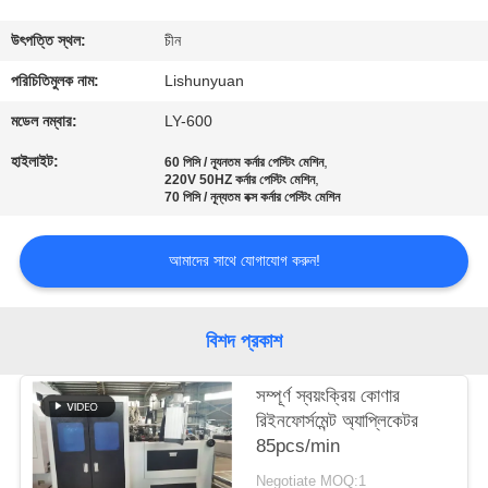
নিয়ন্ত্রণ
উৎপত্তি স্থল:
চীন
আমাদের
পরিচিতিমুলক নাম:
Lishunyuan
সাথে
মডেল নম্বার:
LY-600
যোগাযোগ
হাইলাইট:
,
60 পিসি / ন্যূনতম কর্নার পেস্টিং মেশিন
,
220V 50HZ কর্নার পেস্টিং মেশিন
70 পিসি / নূন্যতম বক্স কর্নার পেস্টিং মেশিন
খবর
আমাদের সাথে যোগাযোগ করুন!
একটি
উদ্ধৃতি
বিশদ প্রকাশ
অনুরোধ
সম্পূর্ণ স্বয়ংক্রিয় কোণার
করুন
রিইনফোর্সমেন্ট অ্যাপ্লিকেটর
85pcs/min
সাইট
Negotiate MOQ:1