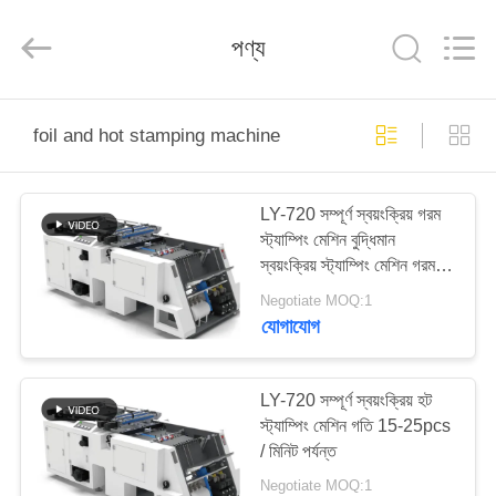
Guangdong
Lishunyuan
Intelligent
Automation
পণ্য
Co.,
Ltd..
All
Rights
বাড়ি
Reserved.
foil and hot stamping machine
পণ্য
LY-720 সম্পূর্ণ স্বয়ংক্রিয় গরম
স্ট্যাম্পিং মেশিন বুদ্ধিমান
আমাদের
স্বয়ংক্রিয় স্ট্যাম্পিং মেশিন গরম
সম্বন্ধে
স্ট্যাম্পিং মেশিন
Negotiate MOQ:1
যোগাযোগ
কারখানা
পরিদর্শন
LY-720 সম্পূর্ণ স্বয়ংক্রিয় হট
স্ট্যাম্পিং মেশিন গতি 15-25pcs
/ মিনিট পর্যন্ত
গুণমান
Negotiate MOQ:1