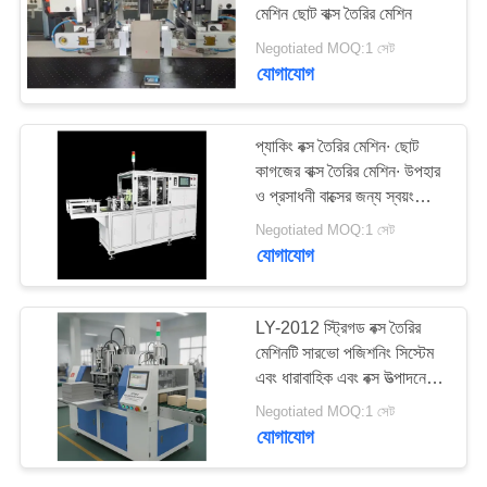
মেশিন ছোট বাক্স তৈরির মেশিন
ম্যাপ
Negotiated MOQ:1 সেট
যোগাযোগ
গোপনীয়তা
নীতি
প্যাকিং বক্স তৈরির মেশিন∙ ছোট
কাগজের বাক্স তৈরির মেশিন∙ উপহার
ও প্রসাধনী বাক্সের জন্য স্বয়ংক্রিয়
স্টিক বক্স মেশিন
Negotiated MOQ:1 সেট
যোগাযোগ
LY-2012 স্ট্রিগড বক্স তৈরির
মেশিনটি সারভো পজিশনিং সিস্টেম
এবং ধারাবাহিক এবং বক্স উত্পাদনের
জন্য বুদ্ধিমান সামঞ্জস্যের সাথে
Negotiated MOQ:1 সেট
সজ্জিত
যোগাযোগ