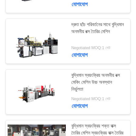
নিয়ন্ত্রণ
যোগাযোগ
আমাদের
দ্রুত ছাঁচ পরিবর্তনের সাথে বুদ্ধিমান
অনমনীয় বক্স তৈরির মেশিন
সাথে
যোগাযোগ
Negotiated MOQ:1 সেট
যোগাযোগ
খবর
বুদ্ধিমান স্বয়ংক্রিয় অনমনীয় বক্স
একটি
মেকিং মেশিন উচ্চ অবস্থান
নির্ভুলতা
উদ্ধৃতি
Negotiated MOQ:1 সেট
অনুরোধ
যোগাযোগ
করুন
বুদ্ধিমান স্বয়ংক্রিয় শক্ত বাক্স
সাইট
তৈরির মেশিন স্বয়ংক্রিয় বাক্স তৈরির