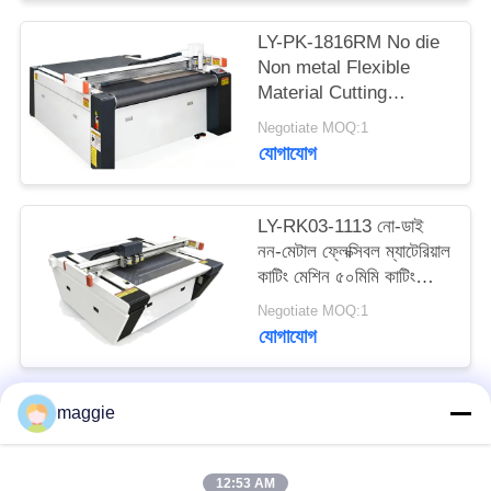
ম্যাপ
LY-PK-1816RM No die
Non metal Flexible
গোপনীয়তা
Material Cutting
Machine Sample maker
নীতি
Negotiate MOQ:1
machine With 50mm
যোগাযোগ
Cutting Thickness
/CNC Sampling
Machine/Cutting
LY-RK03-1113 নো-ডাই
System (এলওয়াই-
নন-মেটাল ফ্লেক্সিবল ম্যাটেরিয়াল
পিকে-১৮১৬আরএম নো ডাই নন
কাটিং মেশিন ৫০মিমি কাটিং
মেটাল ফ্লেক্সিবল ম্যাটারিয়াল
থিকনেস এবং ±০.০৫মিমি
Negotiate MOQ:1
কাটিং মেশিন)
অ্যাকুরেসি সহ
যোগাযোগ
maggie
সব
12:53 AM