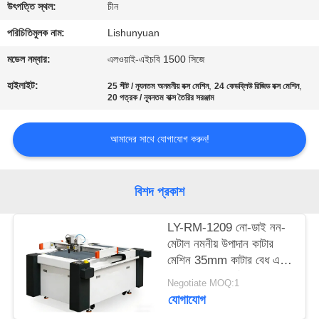
নিয়ন্ত্রণ
উৎপত্তি স্থল:
চীন
পরিচিতিমুলক নাম:
Lishunyuan
আমাদের
মডেল নম্বার:
এলওয়াই-এইচবি 1500 সিজে
সাথে
হাইলাইট:
,
,
25 শীট / ন্যূনতম অনমনীয় বক্স মেশিন
24 কেডব্লিউ রিজিড বক্স মেশিন
20 পত্রক / ন্যূনতম বাক্স তৈরির সরঞ্জাম
যোগাযোগ
আমাদের সাথে যোগাযোগ করুন!
খবর
একটি
বিশদ প্রকাশ
উদ্ধৃতি
LY-RM-1209 নো-ডাই নন-
অনুরোধ
মেটাল নমনীয় উপাদান কাটার
মেশিন 35mm কাটার বেধ এবং
করুন
± 0.05mm নির্ভুলতার সাথে /
Negotiate MOQ:1
সিএনসি নমুনা মেশিন / কাটিং
যোগাযোগ
সাইট
সিস্টেম